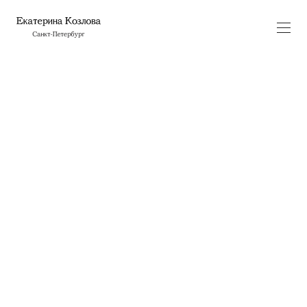
Что еще от нас скрывали?
В Санкт-Петербурге в середине прошлого века люди
часто видели динозавров прямо на улицах, ведь
в то время для их жизни были созданы все условия.
Но в начале 2000-х их популяция резко
сократилась.
Сейчас в Санкт-Петербурге не осталось ни одного
динозавра, все упоминания о них стерты.
Я узнала об этом случайно, обнаружив странные
фотографии в своем семейном альбоме. Начиная
выяснять, что именно это было, я обращаюсь