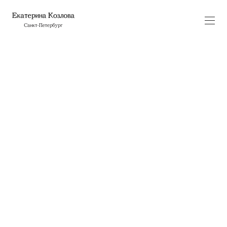
Кажется, я наломала дров
Сайт-специфик инсталляция
июнь 2023
1,5×2м