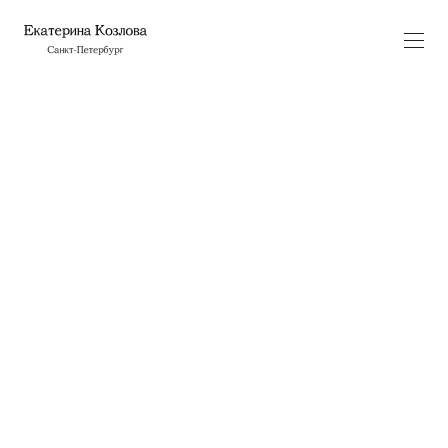
В кубе
В своей работе «В кубе» я моделирую собственное
компактное выставочное пространство —
классический белый куб, привычный многим
формат галерей современного искусства.
В рамках этого белого идеализированного куба
я выступаю в качестве куратора собственной
выставки, на которую приглашены герои моего
проекта «Я иду искать». Именно этот проект
я выставляю в своей мини-галерее.
В детстве я мечтала о домике для Барби,
но у родителей не было на него денег. Помню, как