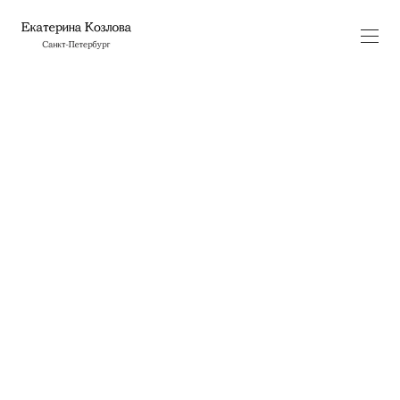
Зин «Как правильно
страдать»
смешанная техника
15×30 см
2024
В современной массовой культуре мы часто
сталкиваемся с представлением о женских эмоциях
и переживаниях как о чем-то гипертрофированном,
условно театрализированном. В то же время, как
минимум в российском обществе популярно мнение
о гендерной специфике эмоциональной
регуляции — к женским эмоциям относятся более